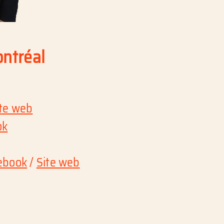
ontréal
ite web
ok
ebook
/
Site web