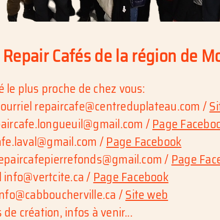
 Repair Cafés de la région de M
é le plus proche de chez vous:
courriel
repaircafe@centreduplateau.com
/
S
paircafe.longueuil@gmail.com
/
Page Facebo
afe.laval@gmail.com
/
Page Facebook
epaircafepierrefonds@gmail.com
/
Page Fac
l
info@vertcite.ca
/
Page Facebook
info@cabboucherville.ca
/
Site web
de création, infos à venir...